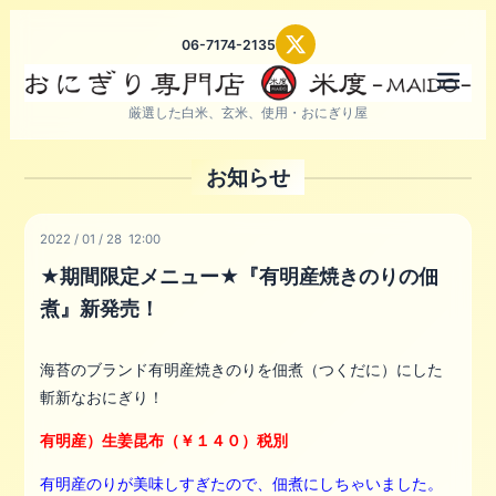
06-7174-2135
メニ
厳選した白米、玄米、使用・おにぎり屋
お知らせ
2022
/
01
/
28 12:00
★期間限定メニュー★『有明産焼きのりの佃
煮』新発売！
海苔のブランド有明産焼きのりを佃煮（つくだに）にした
斬新なおにぎり！
有明産）生姜昆布（￥１４０）税別
有明産のりが美味しすぎたので、佃煮にしちゃいました。