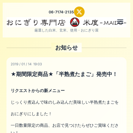
06-7174-2135
メニ
厳選した白米、玄米、使用・おにぎり屋
お知らせ
2019
/
01
/
14 19:03
★期間限定商品★「半熟煮たまご」発売中！
リクエストからの新メニュー
じっくり煮込んで味のしみ込んだ美味しい半熟煮たまごを
おにぎりにしました！
一日数量限定の商品、お店で見つけたらぜひご賞味くださ
い！