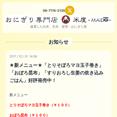
06-7174-2135
メニ
厳選した白米、玄米、使用・おにぎり屋
お知らせ
2017
/
12
/
31 14:08
★新メニュー★「とりそぼろマヨ玉子巻き」
「おぼろ昆布」「すりおろし生姜の炊き込み
ごはん」好評発売中！
新メニュー
とりそぼろマヨ玉子巻き（￥１９０）
おぼろ昆布（￥１６０）