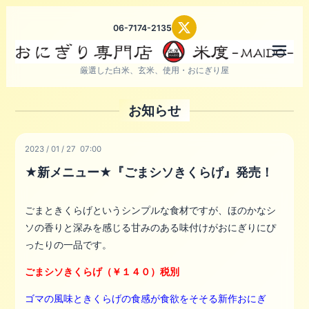
06-7174-2135
メニ
厳選した白米、玄米、使用・おにぎり屋
お知らせ
2023
/
01
/
27 07:00
★新メニュー★『ごまシソきくらげ』発売！
ごまときくらげというシンプルな食材ですが、ほのかなシ
ソの香りと深みを感じる甘みのある味付けがおにぎりにぴ
ったりの一品です。
ごまシソきくらげ（￥１４０）税別
ゴマの風味ときくらげの食感が食欲をそそる
新作おにぎ