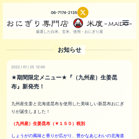
06-7174-2135
メニ
厳選した白米、玄米、使用・おにぎり屋
お知らせ
2022
/
01
/
25 12:00
★期間限定メニュー★『（九州産）生姜昆
布』新発売！
九州産生姜と北海道昆布を使用した美味しい新昆布おにぎ
りが誕生しました！
（九州産）生姜昆布（￥１５０）税別
しょうがの風味と香りが広がり、豊かなあじわいの北海道