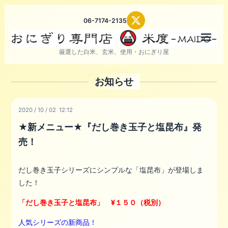
06-7174-2135
メニ
厳選した白米、玄米、使用・おにぎり屋
お知らせ
2020
/
10
/
02 12:12
★新メニュー★『だし巻き玉子と塩昆布』発
売！
だし巻き玉子シリーズにシンプルな「塩昆布」が登場しま
した！
「だし巻き玉子と塩昆布」 ¥１５０（税別）
人気シリーズの新商品！