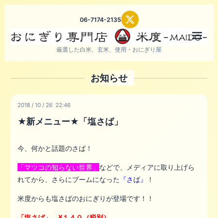
06-7174-2135
メニ
厳選した白米、玄米、使用・おにぎり屋
お知らせ
2018
/
10
/
26 22:46
★新メニュー★「塩さば」
今、何かと話題のさば！
「マツコの知らない世界」
などで、メディアに取り上げら
れてから、さらにブームになった
『さば』
！
米度からも塩さばのおにぎりが登場です！！
「塩さば」 ¥１４０（税別）