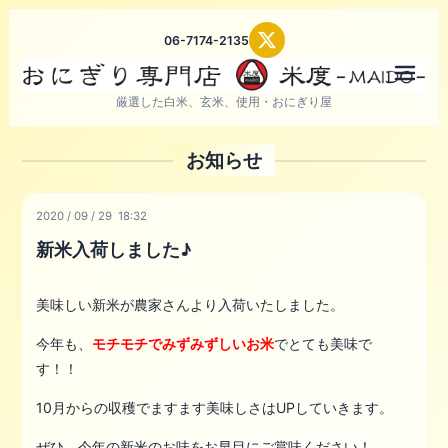
06-7174-2135
メニ
厳選した白米、玄米、使用・おにぎり屋
お知らせ
2020
/
09
/
29 18:32
新米入荷しました♪
美味しい新米が農家さんより入荷いたしました。
今年も、
モチモチでみずみずしいお米
でとても美味で
す！！
10月からの収穫でますます美味しさはUPしていきます。
ぜひ、今年の新米のお味をお早目にご賞味ください！