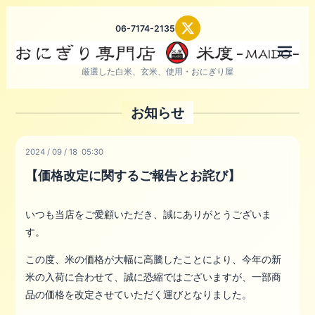
06-7174-2135
メニ
厳選した白米、玄米、使用・おにぎり屋
お知らせ
2024
/
09
/
18 05:30
【価格改定に関するご報告とお詫び】
いつも当店をご愛顧いただき、誠にありがとうございま
す。
この度、米の価格が大幅に高騰したことにより、今年の新
米の入荷に合わせて、誠に恐縮ではございますが、一部商
品の価格を改定させていただく運びとなりました。