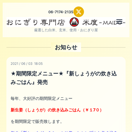
06-7174-2135
メニ
厳選した白米、玄米、使用・おにぎり屋
お知らせ
2021
/
06
/
03 18:05
★期間限定メニュー★『新しょうがの炊き込
みごはん』発売
毎年、大好評の期間限定メニュー
新生姜（しょうが）の炊き込みごはん（￥１7０）
を期間限定で販売致します。