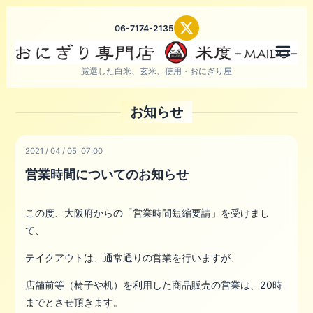
06-7174-2135
メニ
厳選した白米、玄米、使用・おにぎり屋
お知らせ
2021
/
04
/
05 07:00
営業時間についてのお知らせ
この度、大阪府からの「営業時間短縮要請」を受けまし
て、
テイクアウトは、通常通りの営業を行いますが、
店舗前等（椅子や机）を利用した商品販売の営業は、20時
までとさせ頂きます。