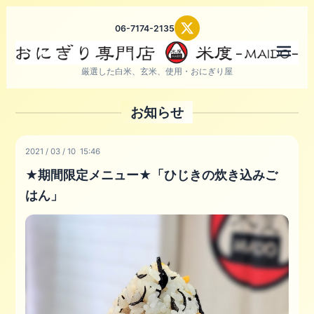
06-7174-2135
メニ
厳選した白米、玄米、使用・おにぎり屋
お知らせ
2021
/
03
/
10 15:46
★期間限定メニュー★「ひじきの炊き込みご
はん」