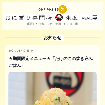
06-7174-2135
メニ
厳選した白米、玄米、使用・おにぎり屋
お知らせ
2021
/
03
/
10 15:44
★期間限定メニュー★「たけのこの炊き込み
ごはん」