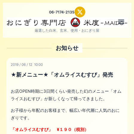
06-7174-2135
メニ
厳選した白米、玄米、使用・おにぎり屋
お知らせ
2019
/
06
/
12 10:00
★新メニュー★「オムライスむすび」発売
お店OPEN時期に3日間くらい発売した幻のメニュー「オム
ライスおむすび」が新しくなって帰ってきました。
お子様から年配のお客様まで、幅広い年代層に人気のおに
ぎりです。
「オムライスむすび」 ¥１９０（税別）