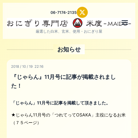
06-7174-2135
メニ
厳選した白米、玄米、使用・おにぎり屋
お知らせ
2018
/
10
/
19 22:16
『じゃらん』11月号に記事が掲載されまし
た！
「じゃらん」11月号に記事を掲載して頂きました。
★じゃらん11月号の「つれてってOSAKA」主役になるお米
（７５ページ）