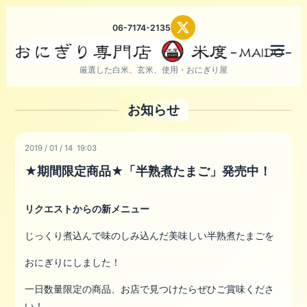
06-7174-2135
メニ
厳選した白米、玄米、使用・おにぎり屋
お知らせ
2019
/
01
/
14 19:03
★期間限定商品★「半熟煮たまご」発売中！
リクエストからの新メニュー
じっくり煮込んで味のしみ込んだ美味しい半熟煮たまごを
おにぎりにしました！
一日数量限定の商品、お店で見つけたらぜひご賞味くださ
い！