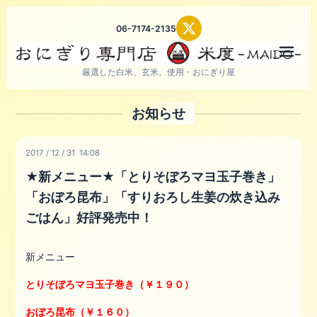
06-7174-2135
メニ
厳選した白米、玄米、使用・おにぎり屋
お知らせ
2017
/
12
/
31 14:08
★新メニュー★「とりそぼろマヨ玉子巻き」
「おぼろ昆布」「すりおろし生姜の炊き込み
ごはん」好評発売中！
新メニュー
とりそぼろマヨ玉子巻き（￥１９０）
おぼろ昆布（￥１６０）