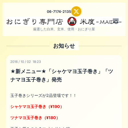
06-7174-2135
メニ
厳選した白米、玄米、使用・おにぎり屋
お知らせ
2016
/
10
/
02 18:23
★新メニュー★「シャケマヨ玉子巻き」「ツ
ナマヨ玉子巻き」発売
玉子巻きシリーズが2品登場です！！
シャケマヨ玉子巻き（¥190）
ツナマヨ玉子巻き（¥180）