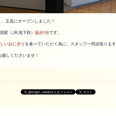
O」、玉造にオープンしました！
造駅（JR,地下鉄）
徒歩1分
です。
しいおにぎり
を食べていただく為に、スタッフ一同頑張ります
お越しくださいませ！