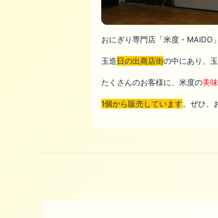
おにぎり専門店「米度・MAID
玉造
日の出商店街
の中にあり、玉
たくさんのお客様に、米度の
美味
1個から販売しています
。ぜひ、