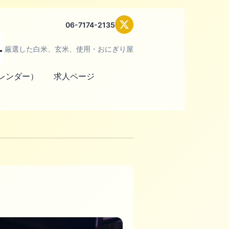
06-7174-2135
厳選した白米、玄米、使用・おにぎり屋
レンダー）
求人ページ