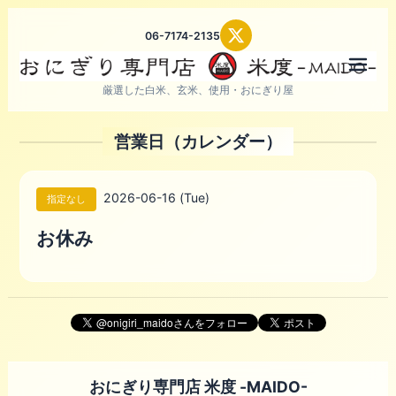
06-7174-2135
メニ
厳選した白米、玄米、使用・おにぎり屋
営業日（カレンダー）
2026-06-16 (Tue)
指定なし
お休み
おにぎり専門店 米度 -MAIDO-