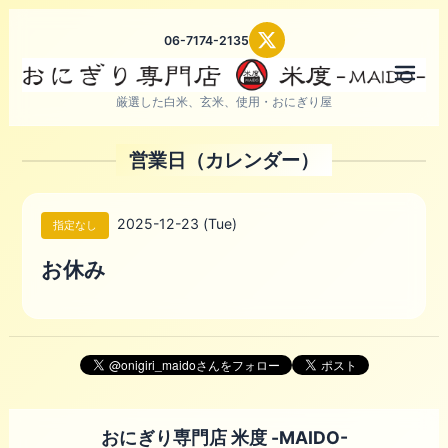
06-7174-2135
メニ
厳選した白米、玄米、使用・おにぎり屋
営業日（カレンダー）
2025-12-23 (Tue)
指定なし
お休み
おにぎり専門店 米度 -MAIDO-