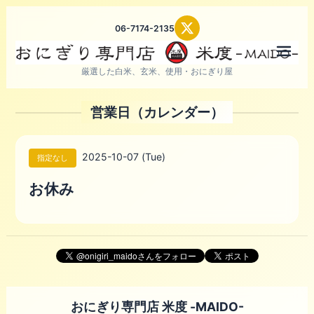
06-7174-2135
メニ
厳選した白米、玄米、使用・おにぎり屋
営業日（カレンダー）
2025-10-07 (Tue)
指定なし
お休み
おにぎり専門店 米度 -MAIDO-