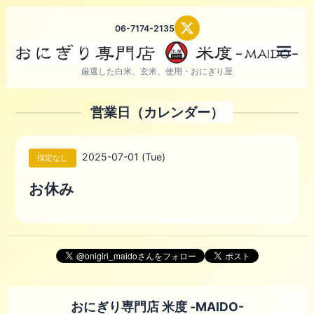
06-7174-2135
メニ
厳選した白米、玄米、使用・おにぎり屋
営業日（カレンダー）
2025-07-01 (Tue)
指定なし
お休み
おにぎり専門店 米度 -MAIDO-