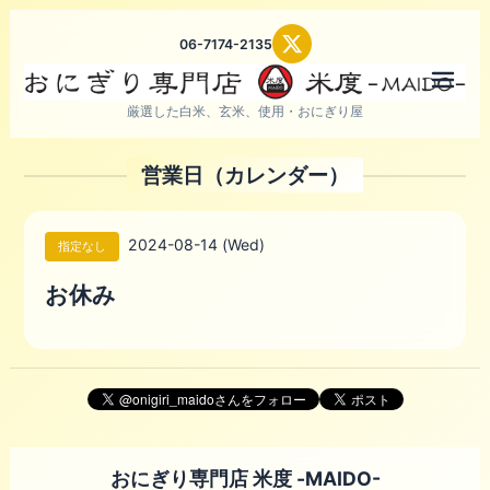
06-7174-2135
メニ
厳選した白米、玄米、使用・おにぎり屋
営業日（カレンダー）
2024-08-14 (Wed)
指定なし
お休み
おにぎり専門店 米度 -MAIDO-