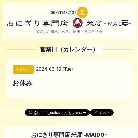
06-7174-2135
メニ
厳選した白米、玄米、使用・おにぎり屋
営業日（カレンダー）
2024-03-19 (Tue)
指定なし
お休み
おにぎり専門店 米度 -MAIDO-