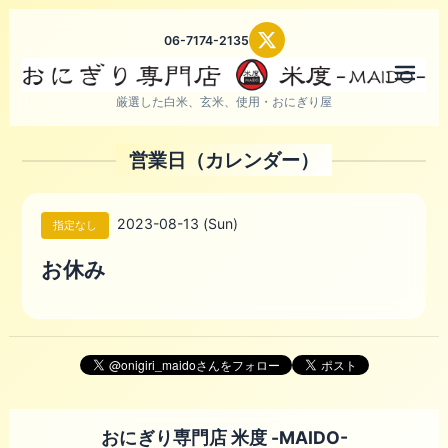
06-7174-2135
メニ
厳選した白米、玄米、使用・おにぎり屋
営業日（カレンダー）
2023-08-13 (Sun)
指定なし
お休み
おにぎり専門店 米度 -MAIDO-