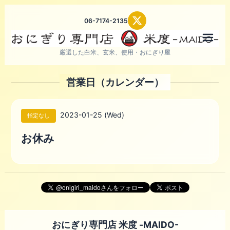
06-7174-2135
メニ
厳選した白米、玄米、使用・おにぎり屋
営業日（カレンダー）
2023-01-25 (Wed)
指定なし
お休み
おにぎり専門店 米度 -MAIDO-