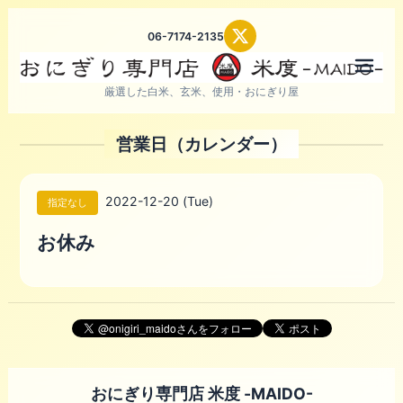
06-7174-2135
メニ
厳選した白米、玄米、使用・おにぎり屋
営業日（カレンダー）
2022-12-20 (Tue)
指定なし
お休み
おにぎり専門店 米度 -MAIDO-