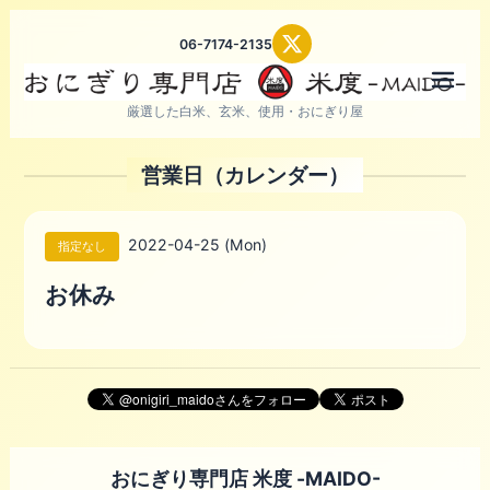
06-7174-2135
メニ
厳選した白米、玄米、使用・おにぎり屋
営業日（カレンダー）
2022-04-25 (Mon)
指定なし
お休み
おにぎり専門店 米度 -MAIDO-