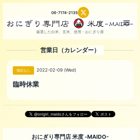
06-7174-2135
メニ
厳選した白米、玄米、使用・おにぎり屋
営業日（カレンダー）
2022-02-09 (Wed)
指定なし
臨時休業
おにぎり専門店 米度 -MAIDO-