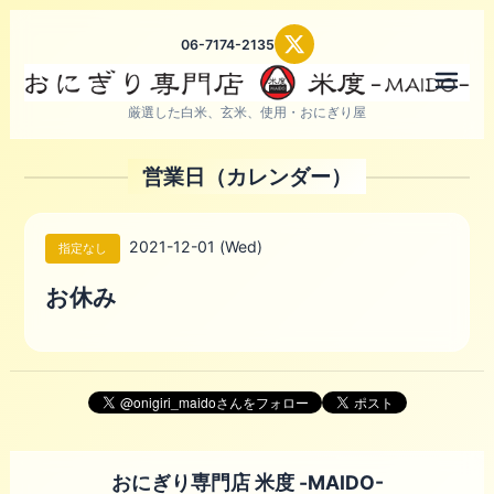
06-7174-2135
メニ
厳選した白米、玄米、使用・おにぎり屋
営業日（カレンダー）
2021-12-01 (Wed)
指定なし
お休み
おにぎり専門店 米度 -MAIDO-