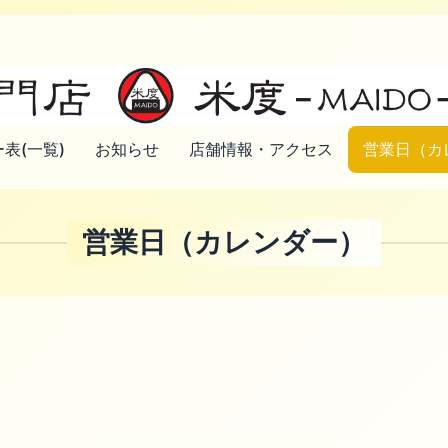
表(一覧)
お知らせ
店舗情報・アクセス
営業日（カ
営業日（カレンダー）