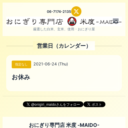
06-7174-2135
メニ
厳選した白米、玄米、使用・おにぎり屋
営業日（カレンダー）
2021-06-24 (Thu)
指定なし
お休み
おにぎり専門店 米度 -MAIDO-