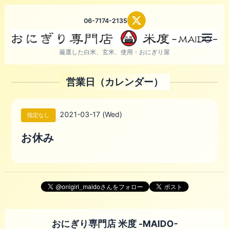
06-7174-2135
メニ
厳選した白米、玄米、使用・おにぎり屋
営業日（カレンダー）
2021-03-17 (Wed)
指定なし
お休み
おにぎり専門店 米度 -MAIDO-