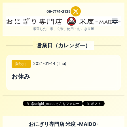
06-7174-2135
メニ
厳選した白米、玄米、使用・おにぎり屋
営業日（カレンダー）
2021-01-14 (Thu)
指定なし
お休み
おにぎり専門店 米度 -MAIDO-