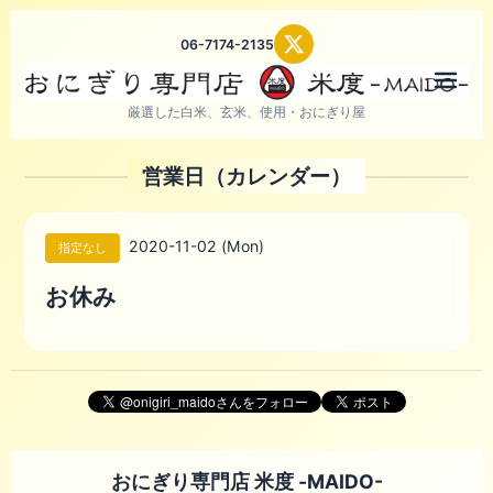
06-7174-2135
メニ
厳選した白米、玄米、使用・おにぎり屋
営業日（カレンダー）
2020-11-02 (Mon)
指定なし
お休み
おにぎり専門店 米度 -MAIDO-