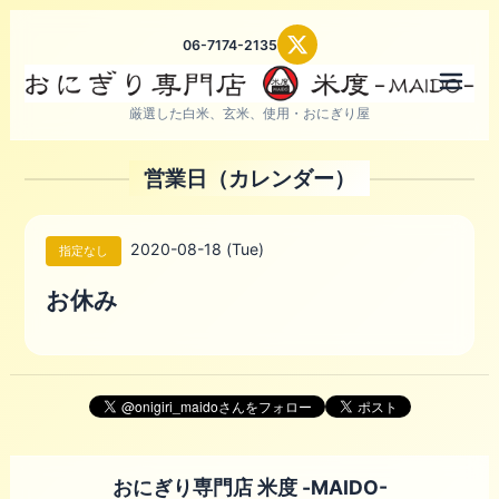
06-7174-2135
メニ
厳選した白米、玄米、使用・おにぎり屋
営業日（カレンダー）
2020-08-18 (Tue)
指定なし
お休み
おにぎり専門店 米度 -MAIDO-