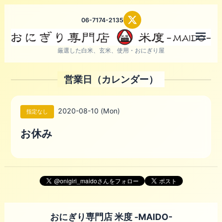
06-7174-2135
メニ
厳選した白米、玄米、使用・おにぎり屋
営業日（カレンダー）
2020-08-10 (Mon)
指定なし
お休み
おにぎり専門店 米度 -MAIDO-