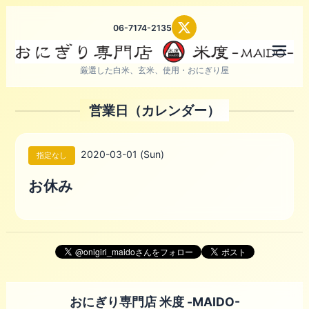
06-7174-2135
メニ
厳選した白米、玄米、使用・おにぎり屋
営業日（カレンダー）
2020-03-01 (Sun)
指定なし
お休み
おにぎり専門店 米度 -MAIDO-