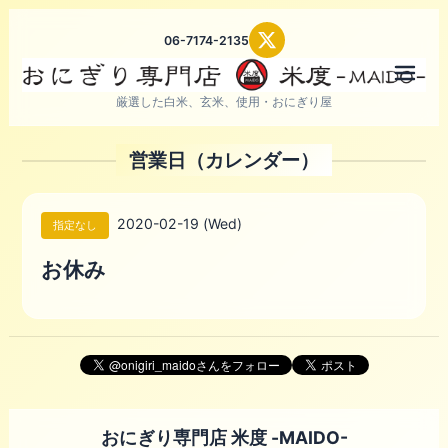
06-7174-2135
メニ
厳選した白米、玄米、使用・おにぎり屋
営業日（カレンダー）
2020-02-19 (Wed)
指定なし
お休み
おにぎり専門店 米度 -MAIDO-