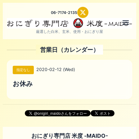
06-7174-2135
メニ
厳選した白米、玄米、使用・おにぎり屋
営業日（カレンダー）
2020-02-12 (Wed)
指定なし
お休み
おにぎり専門店 米度 -MAIDO-