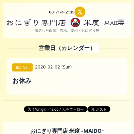
06-7174-2135
メニ
厳選した白米、玄米、使用・おにぎり屋
営業日（カレンダー）
2020-02-02 (Sun)
指定なし
お休み
おにぎり専門店 米度 -MAIDO-