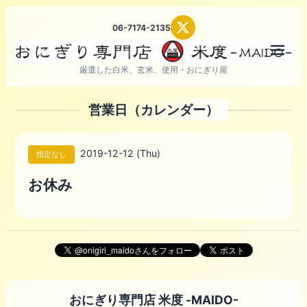
06-7174-2135
メニ
厳選した白米、玄米、使用・おにぎり屋
営業日（カレンダー）
2019-12-12 (Thu)
指定なし
お休み
おにぎり専門店 米度 -MAIDO-