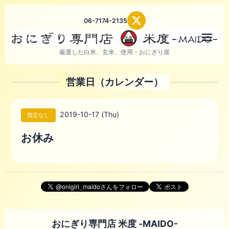
06-7174-2135
メニ
厳選した白米、玄米、使用・おにぎり屋
営業日（カレンダー）
2019-10-17 (Thu)
指定なし
お休み
おにぎり専門店 米度 -MAIDO-