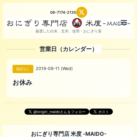
06-7174-2135
メニ
厳選した白米、玄米、使用・おにぎり屋
営業日（カレンダー）
2019-09-11 (Wed)
指定なし
お休み
おにぎり専門店 米度 -MAIDO-