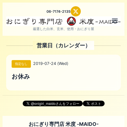
06-7174-2135
メニ
厳選した白米、玄米、使用・おにぎり屋
営業日（カレンダー）
2019-07-24 (Wed)
指定なし
お休み
おにぎり専門店 米度 -MAIDO-