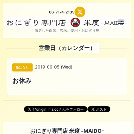
06-7174-2135
メニ
厳選した白米、玄米、使用・おにぎり屋
営業日（カレンダー）
2019-06-05 (Wed)
指定なし
お休み
おにぎり専門店 米度 -MAIDO-