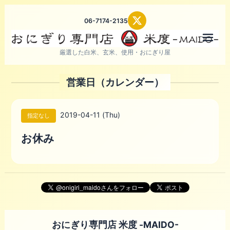
06-7174-2135
メニ
厳選した白米、玄米、使用・おにぎり屋
営業日（カレンダー）
2019-04-11 (Thu)
指定なし
お休み
おにぎり専門店 米度 -MAIDO-