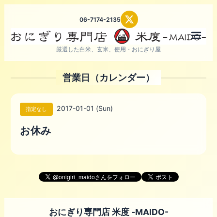
06-7174-2135
メニ
厳選した白米、玄米、使用・おにぎり屋
営業日（カレンダー）
2017-01-01 (Sun)
指定なし
お休み
おにぎり専門店 米度 -MAIDO-